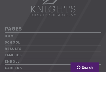
PAGES
HOME
SCHOOL
RESULTS
FAMILIES
ENROLL
CAREERS
English
DONATE
CONTACT
CAMPUSES
THA MIDDLE SCHOOL