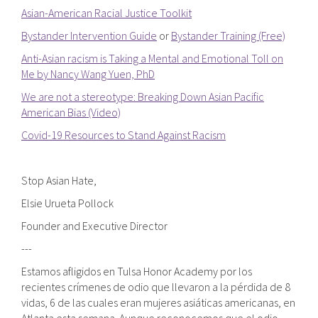
Asian-American Racial Justice Toolkit
Bystander Intervention Guide
or
Bystander Training (Free)
Anti-Asian racism is Taking a Mental and Emotional Toll on
Me by Nancy Wang Yuen, PhD
We are not a stereotype: Breaking Down Asian Pacific
American Bias (Video)
Covid-19 Resources to Stand Against Racism
Stop Asian Hate,
Elsie Urueta Pollock
Founder and Executive Director
---
Estamos afligidos en Tulsa Honor Academy por los
recientes crímenes de odio que llevaron a la pérdida de 8
vidas, 6 de las cuales eran mujeres asiáticas americanas, en